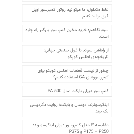
غلط متداول: ما میتوانیم روتور کمپرسور اویل
فری تولید کنیم
سوء تفاهم: خرید مخزن کمپرسور بزرگتر راه چاره
است.
از راه‌آهن سوئد تا غول صنعتی جهانی:
تاریخچه‌ی اطلس کوپکو
چطور از لیست قطعات اطلس کوپکو برای
کمپرسورهای GA استفاده کنیم؟
کمپرسور دیزلی بابکت مدل PA 500
اینگرسولرند، دوسان و بابکت؛‌ روایت دگردیسی
یک برند
مقایسه ۳ مدل کمپرسور دیزلی اینگرسولرند:
P175 – P250 و P375