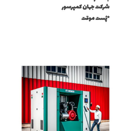
شرکت جهان کمپرسور
*پُست موقت