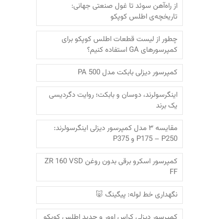
از راه‌آهن سوئد تا غول صنعتی جهانی:
تاریخچه‌ی اطلس کوپکو
چطور از لیست قطعات اطلس کوپکو برای
کمپرسورهای GA استفاده کنیم؟
کمپرسور دیزلی بابکت مدل PA 500
اینگرسولرند، دوسان و بابکت؛‌ روایت دگردیسی
یک برند
مقایسه ۳ مدل کمپرسور دیزلی اینگرسولرند:
P175 – P250 و P375
کمپرسور اسکرو برقی بدون روغن ZR 160 VSD
FF
نگهداری خط لوله: پیگینگ 🐷
کمپرسور دیزلی کراس اوور و جدید اطلس کوپکو