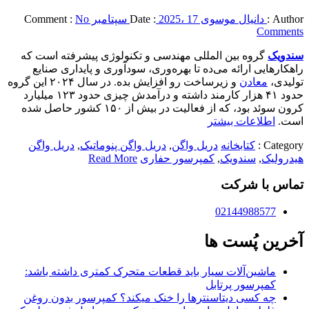
Author :
دانیال موسوی
2025، 17 سپتامبر
Date :
No
Comment :
Comments
سندویک
گروه بین المللی
مهندسی
و
تکنولوژی
پیشرفته
است
که
راهکارهایی
ارائه
می‌ده
تا
بهره‌وری،
سودآوری
و
پایداری
صنایع
تولیدی،
معادن
و
زیرساخت
رو
افزایش
بده
.
در
سال
۲۰۲۴
این
گروه
حدود
۴۱
هزار
کارمند
داشته
و
درآمدش
چیزی
حدود
۱۲۳
میلیارد
کرون
سوئد
بود، که از فعالیت در بیش از ۱۵۰ کشور حاصل شده
است.
اطلاعات بیشتر
Category :
کتابخانه
دریل واگن
,
دریل واگن پنوماتیک
,
دریل واگن
هیدرولیک
,
سندویک
,
کمپرسور حفاری
Read More
تماس با شرکت
02144988577
آخرین پُست ها
ماشین‌آلات سیار باید قطعات متحرک کمتری داشته باشد:
کمپرسور پرتابل
چه کسی دیتاسنترها را خنک میکند؟ کمپرسور بدون روغن