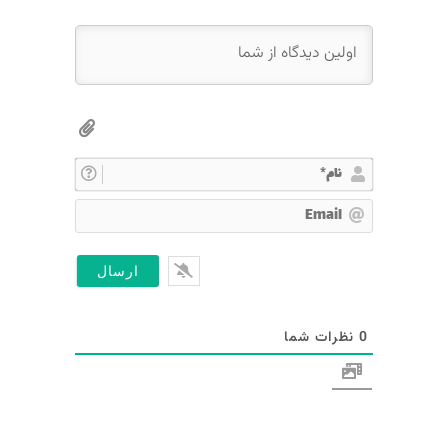
ن
ا
E
م
m
*
a
i
l
0
نظرات شما