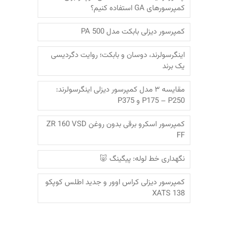
کمپرسورهای GA استفاده کنیم؟
کمپرسور دیزلی بابکت مدل PA 500
اینگرسولرند، دوسان و بابکت؛‌ روایت دگردیسی
یک برند
مقایسه ۳ مدل کمپرسور دیزلی اینگرسولرند:
P175 – P250 و P375
کمپرسور اسکرو برقی بدون روغن ZR 160 VSD
FF
نگهداری خط لوله: پیگینگ 🐷
کمپرسور دیزلی کراس اوور و جدید اطلس کوپکو
XATS 138