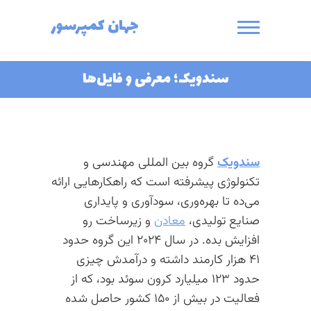
Ski
جهان کمپرسور
t
conten
سندویک؛ معرفی و فایل‌ها
سندویک
گروه بین المللی
مهندسی
و
تکنولوژی
پیشرفته
است
که
راهکارهایی
ارائه
می‌ده
تا
بهره‌وری،
سودآوری
و
پایداری
صنایع
تولیدی،
معادن
و
زیرساخت
رو
افزایش
بده
.
در
سال
۲۰۲۴
این
گروه
حدود
۴۱
هزار
کارمند
داشته
و
درآمدش
چیزی
حدود
۱۲۳
میلیارد
کرون
سوئد
بود، که از
فعالیت در بیش از ۱۵۰ کشور حاصل شده