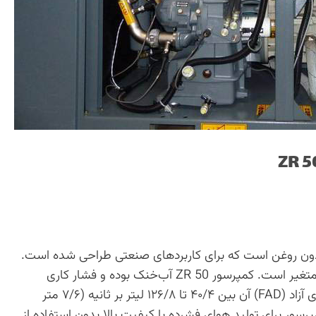
یک کمپرسور بدون روغن است که برای کاربردهای صنعتی طراحی شده است.
این کمپرسور دارای موتور ۵۰ کیلوواتی و درایو سرعت متغیر است. کمپرسور ZR 50 آب‌خنک بوده و فشار کاری
حداکثر ۸/۶ بار (۱۲۵ psi) را ارائه می‌دهد. ظرفیت هوای آزاد (FAD) آن بین ۴۰/۴ تا ۱۲۶/۸ لیتر بر ثانیه (۷/۶ متر
 متغیر است. این کمپرسور برای تولید هوای فشرده با کیفیت بالا بدون استفاده از