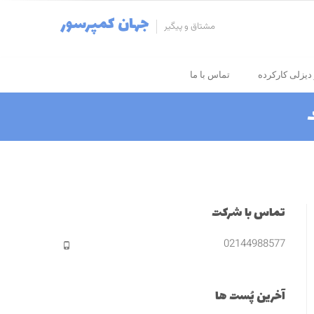
جهان کمپرسور
مشتاق و پیگیر
دیزلی کارکرده
تماس با ما
ک
تماس با شرکت
02144988577
آخرین پُست ها