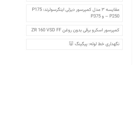
مقایسه ۳ مدل کمپرسور دیزلی اینگرسولرند: P175
– P250 و P375
کمپرسور اسکرو برقی بدون روغن ZR 160 VSD FF
نگهداری خط لوله: پیگینگ 🐷