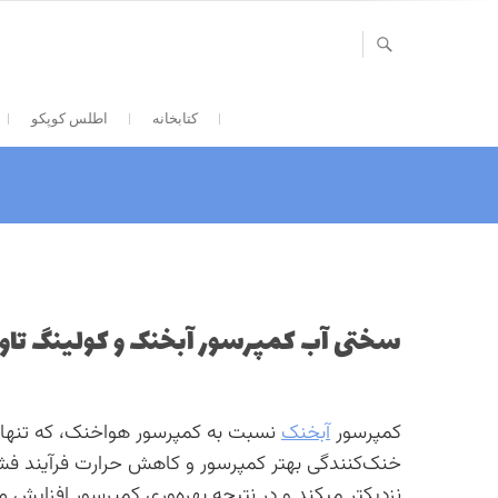
Ski
t
conten
کتابخانه
اطلس کوپکو
سختی آب کمپرسور آبخنک و کولینگ تاور
کمپرسور
آبخنک
نسبت به کمپرسور هواخنک، که تنها 
خنک‌کنندگی بهتر کمپرسور و کاهش حرارت فرآیند فشرده
نزدیکتر میکند و در نتیجه بهره‌وری کمپرسور افزایش م