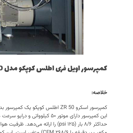
کمپرسور اویل فری اطلس کوپکو مدل ZR 50
خلاصه:
کمپرسور اسکرو ZR 50 اطلس کوپکو 
مکعب بر دقیقه یا ۲۶۸/۶ CFM)