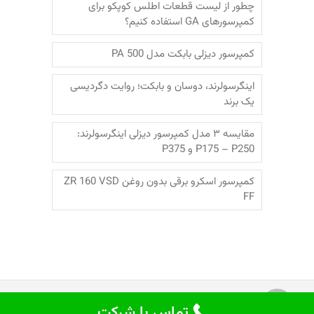
چطور از لیست قطعات اطلس کوپکو برای
کمپرسورهای GA استفاده کنیم؟
کمپرسور دیزلی بابکت مدل PA 500
اینگرسولرند، دوسان و بابکت؛‌ روایت دگردیسی
یک برند
مقایسه ۳ مدل کمپرسور دیزلی اینگرسولرند:
P175 – P250 و P375
کمپرسور اسکرو برقی بدون روغن ZR 160 VSD
FF
© 2026
جهان کمپرسور
| Designed by:
Theme
تماس با شرکت