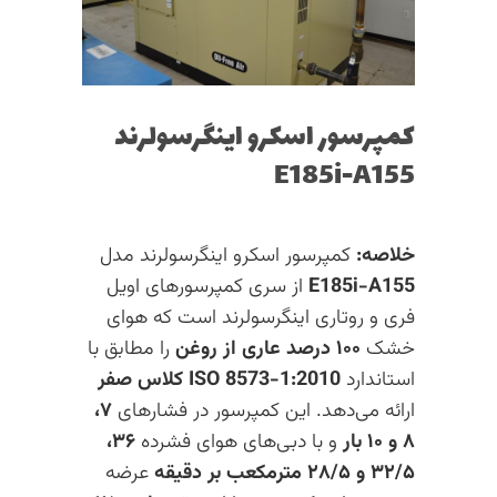
کمپرسور اسکرو اینگرسولرند
E185i-A155
خلاصه:
کمپرسور اسکرو اینگرسولرند مدل
E185i-A155
از سری کمپرسورهای اویل
فری و روتاری اینگرسولرند است که هوای
خشک
۱۰۰ درصد عاری از روغن
را مطابق با
استاندارد
ISO 8573-1:2010 کلاس صفر
ارائه می‌دهد. این کمپرسور در فشارهای
۷،
۸ و ۱۰ بار
و با دبی‌های هوای فشرده
۳۶،
۳۲/۵ و ۲۸/۵ مترمکعب بر دقیقه
عرضه