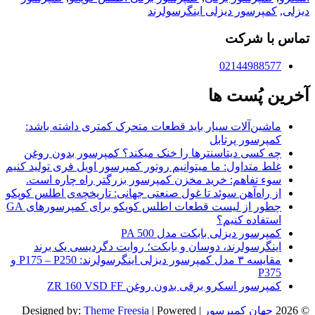
دیزلی
,
کمپرسور دیزلی اینگرسولرند
تماس با شرکت
02144988577
آخرین پُست ها
ماشین‌آلات سیار باید قطعات متحرک کمتری داشته باشد:
کمپرسور پرتابل
چه کسی دیتاسنترها را خنک میکند؟ کمپرسور بدون روغن
غلط متداول: ما میتوانیم روتور کمپرسور اویل فری تولید کنیم
سوء تفاهم: خرید مخزن کمپرسور بزرگتر راه چاره است.
از راه‌آهن سوئد تا غول صنعتی جهانی: تاریخچه‌ی اطلس کوپکو
چطور از لیست قطعات اطلس کوپکو برای کمپرسورهای GA
استفاده کنیم؟
کمپرسور دیزلی بابکت مدل PA 500
اینگرسولرند، دوسان و بابکت؛‌ روایت دگردیسی یک برند
مقایسه ۳ مدل کمپرسور دیزلی اینگرسولرند: P175 – P250 و
P375
کمپرسور اسکرو برقی بدون روغن ZR 160 VSD FF
© 2026
جهان کمپرسور
| Designed by:
| Powered
Theme Freesia