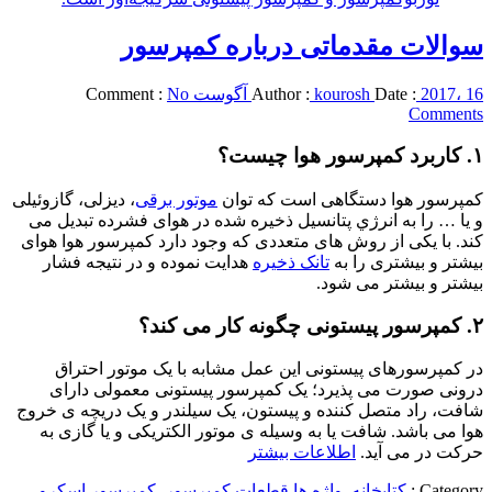
سوالات مقدماتی درباره کمپرسور
2017، 16 آگوست
Date :
kourosh
Author :
No
Comment :
Comments
۱. کاربرد کمپرسور هوا چیست؟
کمپرسور هوا دستگاهی است که توان
موتور برقی
، دیزلی، گازوئیلی
و یا … را به انرژي پتانسیل ذخیره شده در هوای فشرده تبدیل می
کند. با یکی از روش های متعددی که وجود دارد کمپرسور هوا هوای
بیشتر و بیشتری را به
تانک ذخیره
هدایت نموده و در نتیجه فشار
بیشتر و بیشتر می شود.
۲. کمپرسور پیستونی چگونه کار می کند؟
در کمپرسورهای پیستونی این عمل مشابه با یک موتور احتراق
درونی صورت می پذیرد؛ یک کمپرسور پیستونی معمولی دارای
شافت، راد متصل کننده و پیستون، یک سیلندر و یک دریچه ی خروج
هوا می باشد. شافت یا به وسیله ی موتور الکتریکی و یا گازی به
حرکت در می آید.
اطلاعات بیشتر
Category :
کتابخانه
,
واژه ها
قطعات کمپرسور
,
کمپرسور اسکرو
,