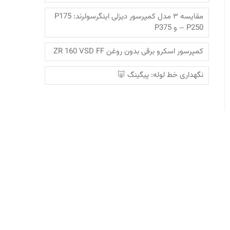
مقایسه ۳ مدل کمپرسور دیزلی اینگرسولرند: P175
– P250 و P375
کمپرسور اسکرو برقی بدون روغن ZR 160 VSD FF
نگهداری خط لوله: پیگینگ 🐷