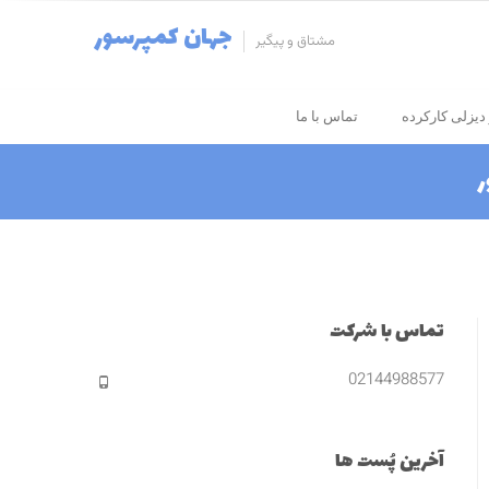
جهان کمپرسور
مشتاق و پیگیر
دیزلی کارکرده
تماس با ما
ر
تماس با شرکت
02144988577
آخرین پُست ها