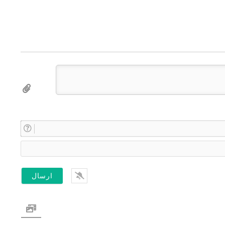
ن
ا
E
م
m
*
a
i
l