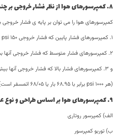
۸. کمپرسورهای هوا از نظر فشار خروجی بر چند دسته اند؟
کمپرسورهای هوا را می توان بر پایه ی فشار خروجی بر ۳ دسته ی ذیل تقسیم کر
۱. کمپرسورهای فشار پایین که فشار خروجی ۱۵۰ psi و یا کمتر دارند. ( زیر ۱۰ بار)
۲. کمپرسورهای فشار متوسط که فشار خروجی آنها بین ۱۵۱ تا ۱۰۰۰ psi است. (بین ۱۰ تا ۷۰ بار)
و ۳. کمپرسورهای فشار بالا که فشار خروجی آنها بیش از ۱۰۰۰psi است. (فراتر از ۷۰ بار)
(هر ۱۰۰۰ psi برابر با ۶۸.۹۵ بار یا ۶۸/۰۵ اتمسفر است)
۹. کمپرسورهای هوا بر اساس طراحی و نوع عملکرد به چند دسته تقسیم می شوند؟
الف)‌ کمپرسور روتاری
ب) توربو کمپرسور