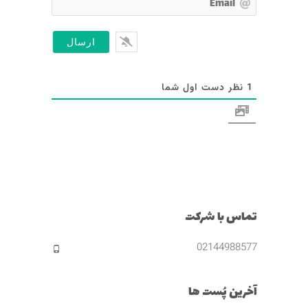
E
م
m
*
a
i
l
1
نظر دست اول شما
تماس با شرکت
02144988577
آخرین پُست ها