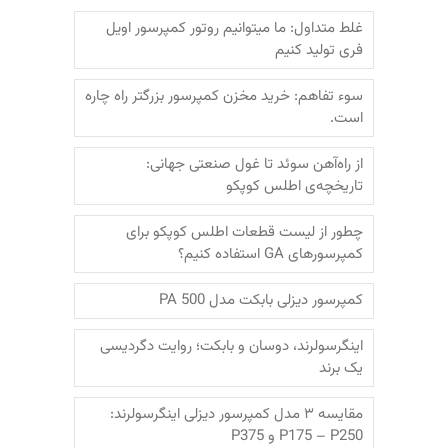
غلط متداول: ما میتوانیم روتور کمپرسور اویل
فری تولید کنیم
سوء تفاهم: خرید مخزن کمپرسور بزرگتر راه چاره
است.
از راه‌آهن سوئد تا غول صنعتی جهانی:
تاریخچه‌ی اطلس کوپکو
چطور از لیست قطعات اطلس کوپکو برای
کمپرسورهای GA استفاده کنیم؟
کمپرسور دیزلی بابکت مدل PA 500
اینگرسولرند، دوسان و بابکت؛‌ روایت دگردیسی
یک برند
مقایسه ۳ مدل کمپرسور دیزلی اینگرسولرند:
P175 – P250 و P375