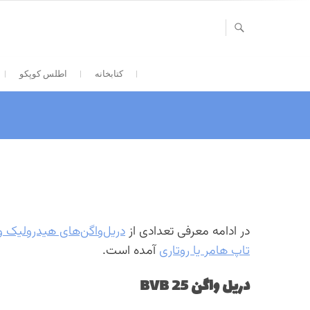
Ski
t
conten
کتابخانه
اطلس کوپکو
در ادامه معرفی تعدادی از
دریل‌واگن‌های هیدرولیک و
تاپ هامر یا روتاری
آمده است.
دریل واگن BVB 25