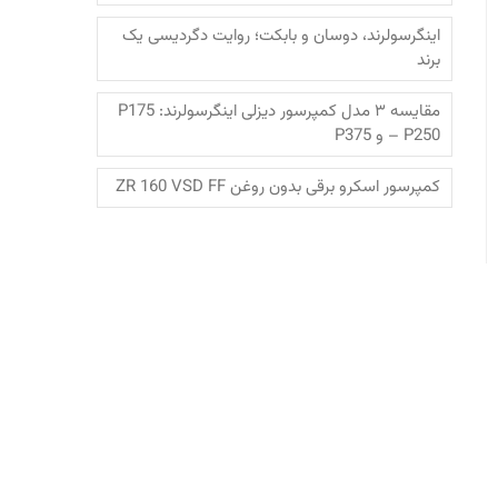
اینگرسولرند، دوسان و بابکت؛‌ روایت دگردیسی یک
برند
مقایسه ۳ مدل کمپرسور دیزلی اینگرسولرند: P175
– P250 و P375
کمپرسور اسکرو برقی بدون روغن ZR 160 VSD FF