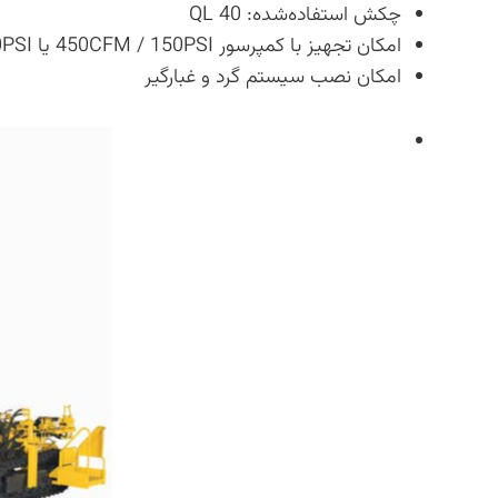
چکش استفاده‌شده: QL 40
امکان تجهیز با کمپرسور 450CFM / 150PSI یا 600CFM / 200PSI برای سرعت حفاری بالاتر
امکان نصب سیستم گرد و غبارگیر