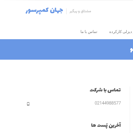
جهان کمپرسور
مشتاق و پیگیر
دیزلی کارکرده
تماس با ما
و
تماس با شرکت
02144988577
آخرین پُست ها