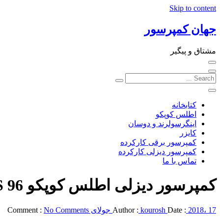
Skip to content
جهان کمپرسور
مشتاق و پیگیر
کتابخانه
اطلس کوپکو
اینگرسولرند و دوسان
کایزر
کمپرسور برقی کارکرده
کمپرسور دیزلی کارکرده
تماس با ما
کمپرسور دیزلی اطلس کوپکو XAS 96
2018، 17 جولای
Date :
kourosh
Author :
No Comments
Comment :