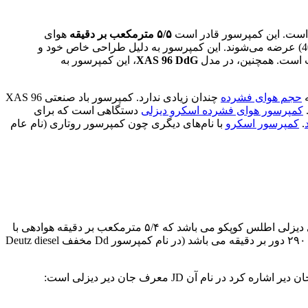
ست. این کمپرسور قادر است
۵/۵ مترمکعب بر دقیقه
هوای
(مدل 4045D) عرضه می‌شوند. این کمپرسور به دلیل طراحی خاص خود و
سب است. همچنین، در مدل
XAS 96 DdG
، این کمپرسور به
ه
حجم هوای فشرده
چندان زیادی ندارد. کمپرسور باد صنعتی XAS 96
کمپرسور هوای فشرده اسکرو دیزلی
دستگاهی است که برای
.
کمپرسور اسکرو
با نام‌های دیگری چون کمپرسور روتاری (نام عام
این کمپرسور در دو مدل XAS 96 Dd و XAS 96 DdG ساخته می شود که دومی مجهز به ژنراتور سه فاز می باشد. XAS 96 از کمپرسورهای دیزلی اطلس کوپکو می باشد که ۵/۴ مترمکعب بر دقیقه هوادهی با
می باشد که ۳ سیلندر داشته و سرعت ماکسیمم آن ۲۹۰۰ دور بر دقیقه می باشد (در نام کمپرسور Dd مخفف Deutz diesel
 آن JD معرف جان دیر دیزلی است: