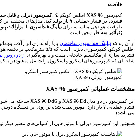
خلاصه:
کمپرسور
XAS 96
اطلس کوپکو یک
کمپرسور دیزلی
و
قابل حم
فشرده در فشار عملیاتی
۷ بار
تولید کند. مدل‌های مختلف این ک
ظرفیت هوادهی مناسب، برای
نیلینگ فنداسیون
یا
ابزارآلات پن
ژنراتور سه فاز
مجهز است.
از آن رو که
نیلینگ فنداسیون ساختمان
و یا راه‌اندازی ابزارآلات پن
اطلس کوپکو، کمپرسوری دیزلی است که ۵/۵ مترمکعب بر دقیقه هوای فشرده در فشار عملیاتی نرمال در اختیار مصرف کننده قرار میدهد.
فشرده سازی از مکانیسم جابجایی مثبت و با بهره‌گیری
از دو روتور ن
شاخه‌ای که کمپرسورهای اسکرو و اسکرول را شامل میشود) و یا کم
کمپرسور دیزلی XAS96
مشخصات عملیاتی کمپرسور XAS 96
فشار عملیاتی ۷ بار دارد. موتور نصب شده بر روی این دستگاه دویتز، مدل
می باشد).
همچنین این کمپرسور دیزلی با موتورهایی از کمپانی‌های معتبر دیگر نیز ساخته و 