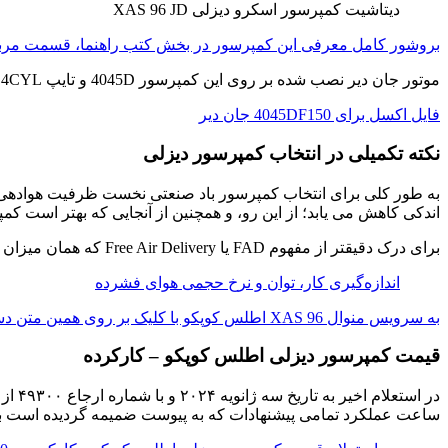
دیتاشیت کمپرسور اسکرو دیزلی XAS 96 JD
بروشور کامل معرفی این کمپرسور در بخش کتب راهنما،‌ قسمت مربو
موتور جان دیر نصب شده بر روی این کمپرسور 4045D و تایپ 4CYL است و فایل اکسل مشخصات آن به پیوست می آید:
فایل اکسل برای 4045DF150 جان دیر
نکته تکمیلی در انتخاب کمپرسور دیزلی
به طور کلی برای انتخاب کمپرسور باد صنعتی نخست ظرفیت هوادهی و
اندکی کاهش می یابد؛ از این رو، و همچنین از آنجایی که بهتر است کمپرسور استراحت داشته و دائم زیر
برای درک دقیقتر از مفهوم FAD یا Free Air Delivery که همان میزان هوای فشرده خروجی کمپرسور هوا بر دقیقه است به مطلب زیر مراجعه کنید:
اندازه‌گیری کار، توان و نرخ حجمی هوای فشرده
به سرویس منوال XAS 96 اطلس کوپکو با کلیک بر روی همین متن دسترسی خواهید داشت.
قیمت کمپرسور دیزلی اطلس کوپکو – کارکرده
ساعت عملکرد تمامی پیشنهادات که به پیوست ضمیمه گردیده است بین