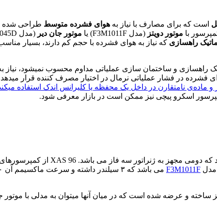
ل
است که برای مصارف با نیاز به
هوای فشرده متوسط
طراحی شده ا
مپرسور با
موتور دویتز
(مدل F3M1011F) یا
موتور جان دیر
وماتیک راهسازی
که نیاز به هوای فشرده با حجم کم دارند، بسیار منا
وماتیک راهسازی و ساختمان سازی عملیاتی مداوم محسوب نمیشود، نیاز ب
ر و ماده‌ی نامتقارن در داخل یک محفظه یا کلیرانس اندک استفاده میکند
پرسور اسکرو پیچی نیز ممکن است در بازار معرفی شود.
F3M1011F
عرضه شده است که در میان آنها میتوان به مدلی با موتور جان دیر اشاره کرد در نام