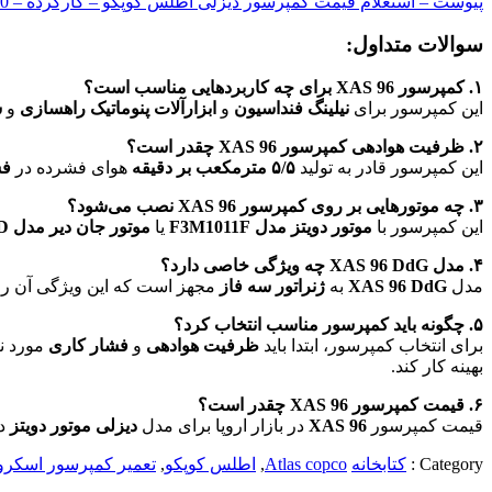
پیوست – استعلام قیمت کمپرسور دیزلی اطلس کوپکو – کارکرده – XAS 90 – موتور دویتز – ۱۴۰۲۴۹۳۰۰
سوالات متداول:
۱. کمپرسور XAS 96 برای چه کاربردهایی مناسب است؟
این کمپرسور برای
نیلینگ فنداسیون
و
ابزارآلات پنوماتیک راهسازی
و
س
۲. ظرفیت هوادهی کمپرسور XAS 96 چقدر است؟
این کمپرسور قادر به تولید
۵/۵ مترمکعب بر دقیقه
هوای فشرده در
فش
۳. چه موتورهایی بر روی کمپرسور XAS 96 نصب می‌شود؟
این کمپرسور با
موتور دویتز مدل F3M1011F
یا
موتور جان دیر مدل 4045D
۴. مدل XAS 96 DdG چه ویژگی خاصی دارد؟
مدل
XAS 96 DdG
به
ژنراتور سه فاز
مجهز است که این ویژگی آن را ب
۵. چگونه باید کمپرسور مناسب انتخاب کرد؟
برای انتخاب کمپرسور، ابتدا باید
ظرفیت هوادهی
و
فشار کاری
مورد نی
بهینه کار کند.
۶. قیمت کمپرسور XAS 96 چقدر است؟
قیمت کمپرسور
XAS 96
در بازار اروپا برای مدل
دیزلی موتور دویتز
در
Category :
کتابخانه
Atlas copco
,
اطلس کوپکو
,
تعمیر کمپرسور اسکرو