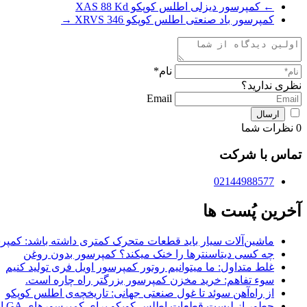
←
کمپرسور دیزلی اطلس کوپکو XAS 88 Kd
کمپرسور باد صنعتی اطلس کوپکو XRVS 346
→
نام*
نظری ندارید؟
Email
0
نظرات شما
تماس با شرکت
02144988577
آخرین پُست ها
ماشین‌آلات سیار باید قطعات متحرک کمتری داشته باشد: کمپرس
چه کسی دیتاسنترها را خنک میکند؟ کمپرسور بدون روغن
غلط متداول: ما میتوانیم روتور کمپرسور اویل فری تولید کنیم
سوء تفاهم: خرید مخزن کمپرسور بزرگتر راه چاره است.
از راه‌آهن سوئد تا غول صنعتی جهانی: تاریخچه‌ی اطلس کوپکو
چطور از لیست قطعات اطلس کوپکو برای کمپرسورهای GA استفاده کنیم؟