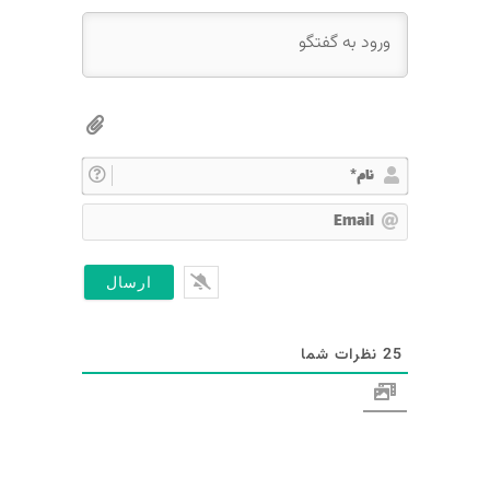
ن
ا
E
م
m
*
a
i
l
25
نظرات شما