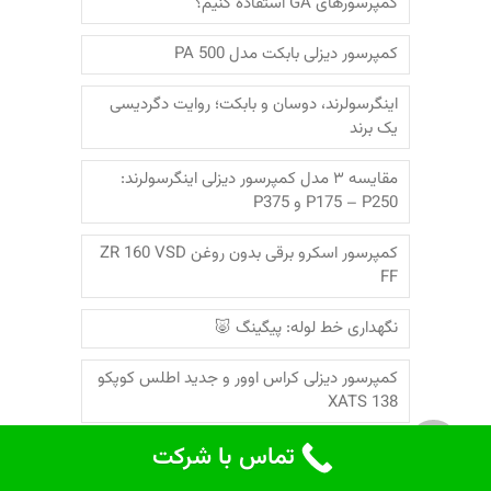
کمپرسورهای GA استفاده کنیم؟
کمپرسور دیزلی بابکت مدل PA 500
اینگرسولرند، دوسان و بابکت؛‌ روایت دگردیسی
یک برند
مقایسه ۳ مدل کمپرسور دیزلی اینگرسولرند:
P175 – P250 و P375
کمپرسور اسکرو برقی بدون روغن ZR 160 VSD
FF
نگهداری خط لوله: پیگینگ 🐷
کمپرسور دیزلی کراس اوور و جدید اطلس کوپکو
XATS 138
تماس با شرکت