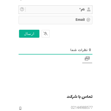
ن
ا
E
م
m
*
a
i
l
0
نظرات شما
تماس با شرکت
02144988577