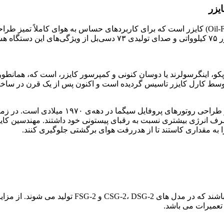
هوادهی ۱۰/۴۳ تا ۱۲/۹۷ مترمکعب بر دقیقه تولید می‌شود. موتور ۷۵ کیلووا
پکو، اینگرسولرند یا دوسان کنونی و کمپرسور کایزر، است که، همانطور 
یزات هوای فشرده مرتبط تمرکز دارد. این کمپانی در سال ۱۹۱۹ توسط کارل کایزر تاسیس گردیده است 
از جدی‌ترین موفقیت‌های کمپرسور کایزر در ساخ
 به مقداری کاستند تا از هدررفت هوای برگشتی جلوگیری کنند.
این سری کمپرسورها، کمپرسورهای بدون روغن (Oil-free
 تعمیرات می باشد.