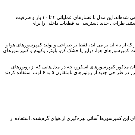
کمپرسور CSG 120-2A از سری کمپرسورهای بدون روغن (Oil-Free) کایزر است که برای کاربردهای حساس به هوای کاملاً تمیز طراحی شده‌اند. این مدل با فشارهای عملیاتی ۴ تا ۱۰ بار و ظرفیت
تی و صدای تولیدی ۷۳ دسی‌بل از ویژگی‌های این دستگاه هستند. طراحی جدید دسترسی به قطعات داخلی را برای
که از نام آن بر می آید، فقط بر طراحی و تولید کمپرسورهای هوا و
و اکنون پس از یک قرن در ساخت کمپرسورهای هوا، درایر یا خشک کن، بلوئر، وکیوم و کمپرسورهای
ت کمپرسور اسکرو طراحی روتورهای پروفایل سیگما در دهه‌ی ۱۹۷۰ میلادی است. در زمان مذکور کمپرسورهای اسکرو، چه در مدل‌هایی که از روتورهای
متقارن و چه در مدل‌هایی که از روتورهای نامتقارن بهره میبردند، مصرف انرژی بیشتری نسبت به رقبای پیستونی خود داشتند. مهندسین کایزر در طراحی جدید از روتورهای نامتقارن ۵ به ۶ لوب استفاده کردند
) کایزر می باشند که در مدل های CSG-2، DSG-2 و FSG-2 تولید می شوند. از مزایای این کمپرسورها آسانی بهره‌گیری از هوای گرم‌شده، استفاده از