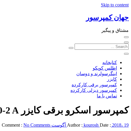
Skip to content
جهان کمپرسور
مشتاق و پیگیر
کتابخانه
اطلس کوپکو
اینگرسولرند و دوسان
کایزر
کمپرسور برقی کارکرده
کمپرسور دیزلی کارکرده
تماس با ما
کمپرسور اسکرو برقی کایزر CSG 120-2 A
2018، 19 آگوست
Date :
kourosh
Author :
No Comments
Comment :