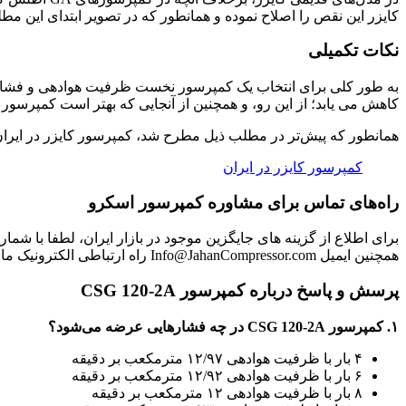
کایزر این نقص را اصلاح نموده و همانطور که در تصویر ابتدای این 
نکات تکمیلی
به طور کلی برای انتخاب یک کمپرسور نخست ظرفیت هوادهی و فشار ک
کاهش می یابد؛ از این رو، و همچنین از آنجایی که بهتر است کمپرسور استراحت داشته و دائم زیر بار نب
همانطور که پیش‌تر در مطلب ذیل مطرح شد، کمپرسور کایزر در ایران نمایندگی نداشته، علاقه‌ای به حض
کمپرسور کایزر در ایران
راه‌های تماس برای مشاوره کمپرسور اسکرو
برای اطلاع از گزینه های جایگزین موجود در بازار ایران، لطفا با شماره های شرکت ۰۲۱۴۴۹۸۸۵۷۷ و ۰۲۱۴۴۹۸۸۵۷۸ ارتباط حاصل نموده و یا برای 
همچنین ایمیل Info@JahanCompressor.com راه ارتباطی الکترونیک ما و شماست.
پرسش و پاسخ درباره کمپرسور CSG 120-2A
۱. کمپرسور CSG 120-2A در چه فشارهایی عرضه می‌شود؟
۴ بار با ظرفیت هوادهی ۱۲/۹۷ مترمکعب بر دقیقه
۶ بار با ظرفیت هوادهی ۱۲/۹۲ مترمکعب بر دقیقه
۸ بار با ظرفیت هوادهی ۱۲ مترمکعب بر دقیقه