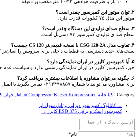
۱۰ بار با ظرفیت هوادهی ۱۰/۴۳ مترمکعب بر دقیقه
۲. توان موتور این کمپرسور چقدر است؟
موتور این مدل ۷۵ کیلووات قدرت دارد.
۳. سطح صدای تولیدی این دستگاه چقدر است؟
سطح صدای تولیدی کمپرسور ۷۳ دسی‌بل است.
۴. تفاوت مدل CSG 120-2A با نسخه قدیمی‌تر CS 120 چیست؟
نسخه‌های جدید دسترسی به قطعات داخلی برای سرویس را آسان‌تر کرده‌اند. درهای کم
۵. آیا کمپرسور کایزر در ایران نمایندگی دارد؟
خیر، کمپرسور کایزر در ایران نمایندگی رسمی ندارد و سیاست عدم حضور در بازار ایر
۶. چگونه می‌توان مشاوره یا اطلاعات بیشتری دریافت کرد؟
برای مشاوره می‌توانید با شماره‌ ۰۲۱۴۴۹۸۸۵۷ تماس بگیرید یا ایمیل خود را به آدرس
Category :
کتابخانه
Kaeser Kompressoren
,
Jahan Compressor
,
جهان ک
←
کاتالوگ کمپرسور دیزلی پرتابل سول ایر
کمپرسور اسکرو برقی ESD 375 کایزر
→
نام*