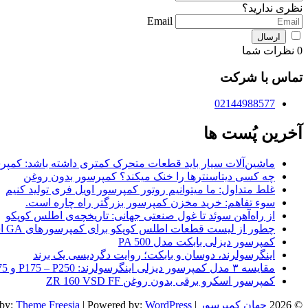
نظری ندارید؟
Email
0
نظرات شما
تماس با شرکت
02144988577
آخرین پُست ها
ماشین‌آلات سیار باید قطعات متحرک کمتری داشته باشد: کمپرس
چه کسی دیتاسنترها را خنک میکند؟ کمپرسور بدون روغن
غلط متداول: ما میتوانیم روتور کمپرسور اویل فری تولید کنیم
سوء تفاهم: خرید مخزن کمپرسور بزرگتر راه چاره است.
از راه‌آهن سوئد تا غول صنعتی جهانی: تاریخچه‌ی اطلس کوپکو
چطور از لیست قطعات اطلس کوپکو برای کمپرسورهای GA استفاده کنیم؟
کمپرسور دیزلی بابکت مدل PA 500
اینگرسولرند، دوسان و بابکت؛‌ روایت دگردیسی یک برند
مقایسه ۳ مدل کمپرسور دیزلی اینگرسولرند: P175 – P250 و P375
کمپرسور اسکرو برقی بدون روغن ZR 160 VSD FF
© 2026
جهان کمپرسور
| Designed by:
WordPress
| Powered by:
Theme Freesia