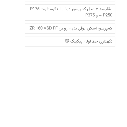
مقایسه ۳ مدل کمپرسور دیزلی اینگرسولرند: P175
– P250 و P375
کمپرسور اسکرو برقی بدون روغن ZR 160 VSD FF
نگهداری خط لوله: پیگینگ 🐷