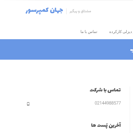
جهان کمپرسور
مشتاق و پیگیر
دیزلی کارکرده
تماس با ما
تماس با شرکت
02144988577
آخرین پُست ها