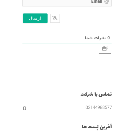
E
م
m
*
a
i
l
0
نظرات شما
تماس با شرکت
02144988577
آخرین پُست ها