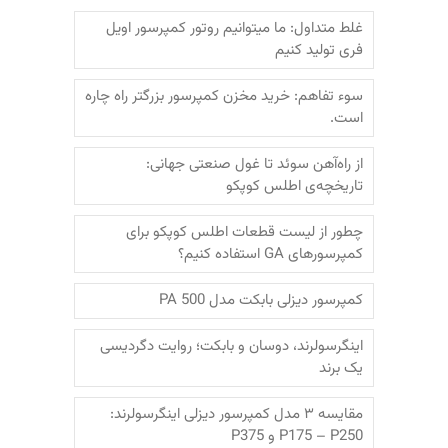
غلط متداول: ما میتوانیم روتور کمپرسور اویل
فری تولید کنیم
سوء تفاهم: خرید مخزن کمپرسور بزرگتر راه چاره
است.
از راه‌آهن سوئد تا غول صنعتی جهانی:
تاریخچه‌ی اطلس کوپکو
چطور از لیست قطعات اطلس کوپکو برای
کمپرسورهای GA استفاده کنیم؟
کمپرسور دیزلی بابکت مدل PA 500
اینگرسولرند، دوسان و بابکت؛‌ روایت دگردیسی
یک برند
مقایسه ۳ مدل کمپرسور دیزلی اینگرسولرند:
P175 – P250 و P375