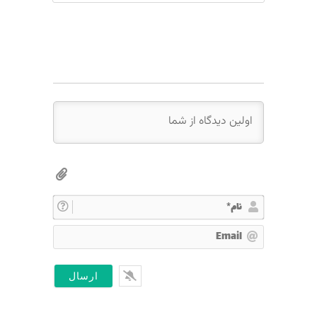
ن
ا
E
م
m
*
a
i
l