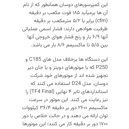
این کمپرسورهای دوسان همانطور که از نام
آن ها برمیآید ۱۸۵ فوت مکعب بر دقیقه
(cfm) برابر با ۵/۲ مترمکعب بر دقیقه
ظرفیت هوادهی دارند؛ فشار اسمی عملیاتی
آنها ۶/۹ بار و رنج فشار هوای خروجی آنها
بین ۵/۵ تا ماکسیمم ۸/۶ بار می باشد.
این دستگاه ها برخلاف مدل های C185 و
P250 که با موتورهای دویتز و یا جان دیر
تجهیز شده اند از موتورهای خود شرکت
دوسان، مدل D24 استفاده می کنند که
استانداردهای تایر ۴ نهایی (TF4 Final) را
نیز رعایت می کنند. این موتور در سرعت
ماکسیمم ۲۶۰۰ دور بر دقیقه ۳۶/۴ کیلووات
توان ارائه می دهند و در حالت خلاص با دور
۱۷۰۰ دور بر دقیقه کار می کنند؛ این موتورها