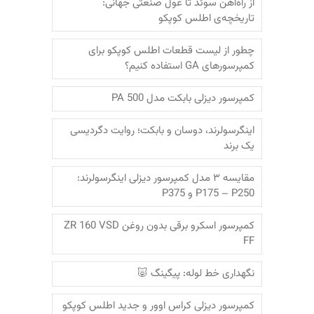
از راه‌آهن سوئد تا غول صنعتی جهانی:
تاریخچه‌ی اطلس کوپکو
چطور از لیست قطعات اطلس کوپکو برای
کمپرسورهای GA استفاده کنیم؟
کمپرسور دیزلی بابکت مدل PA 500
اینگرسولرند، دوسان و بابکت؛‌ روایت دگردیسی
یک برند
مقایسه ۳ مدل کمپرسور دیزلی اینگرسولرند:
P175 – P250 و P375
کمپرسور اسکرو برقی بدون روغن ZR 160 VSD
FF
نگهداری خط لوله: پیگینگ 🐷
کمپرسور دیزلی کراس اوور و جدید اطلس کوپکو