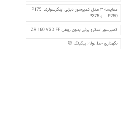
مقایسه ۳ مدل کمپرسور دیزلی اینگرسولرند: P175
– P250 و P375
کمپرسور اسکرو برقی بدون روغن ZR 160 VSD FF
نگهداری خط لوله: پیگینگ 🐷