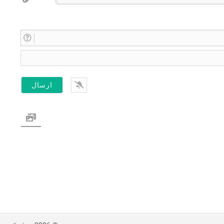
ن
ا
E
م
m
*
a
i
l