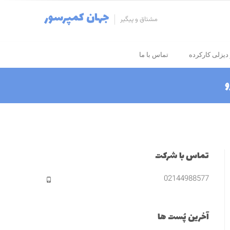
جهان کمپرسور
مشتاق و پیگیر
دیزلی کارکرده
تماس با ما
و
تماس با شرکت
02144988577
آخرین پُست ها