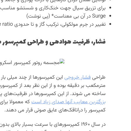
توانایی هندل کردن گازهایی با ذرات پودری و جامد و
برای تزریق سیال جهت خنک‌کاری و شستشو مناسب 
Surge در آن بی معناست* (پی نوشت)
تغییر در جرم مولکولی، ترکیب گاز و تا حدودی Pressure ratio در ظرفیت اثری ندارد.
فشار، ظرفیت هوادهی و طراحی کمپرسور ه
طراحی
فشار خروجی
این کمپرسورها از چند میلی بار تا ۴۰ بار و
مترمکعب بر دقیقه بوده و از این نظر بعد از کمپرسوره
ساخته می شوند. از این کمپرسورها در ظرفیت‌های پا
بزرگترین معایب آنها صدای زیاد است
که معمولا برای
کمپرسور را دراتاقک‌های عایق صوتی قرار می دهند.
در سال ۱۹۶۰ کمپرسورهای با سرعت بسیار بالای بدون روغن