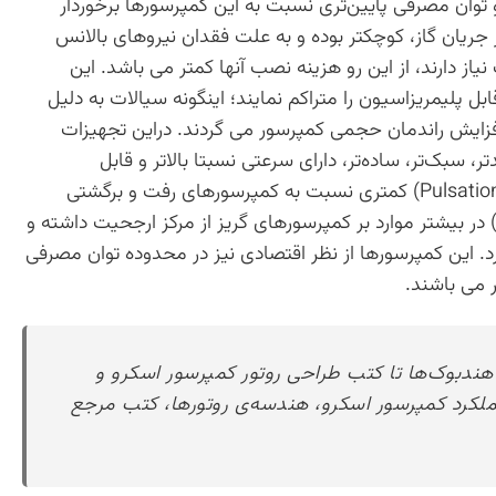
 توان مصرفی پایین‌تری نسبت به این کمپرسورها برخوردار
جریان گاز، کوچکتر بوده و به علت فقدان نیروهای بالانس
 دارند، از این رو هزینه نصب آنها کمتر می باشد. این
ها قادر هستند گازهای چسبناک (Sticky) و قابل پلیمریزاسیون را متراکم نمایند؛ اینگونه سیالات به دلیل
فزایش راندمان حجمی کمپرسور می گردند. دراین تجهیزات
 سبک‌تر، ساده‌تر، دارای سرعتی نسبتا بالاتر و قابل
اطمینان‌تر هستند؛ همچنین لرزش و نوسان جریان (Pulsation) کمتری نسبت به کمپرسورهای رفت و برگشتی
لت بالا بودن راندمان (حدود ۷۵تا۸۵ درصد) در بیشتر موارد بر کمپرسورهای گریز از مرکز ارجحیت داشته و
رد. این کمپرسورها از نظر اقتصادی نیز در محدوده توان مصرفی
هندبوک‌ها تا کتب طراحی روتور کمپرسور اسکرو و
ملکرد کمپرسور اسکرو، هندسه‌ی روتورها، کتب مرجع