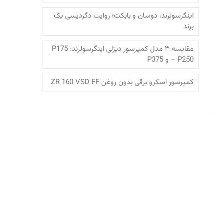
اینگرسولرند، دوسان و بابکت؛‌ روایت دگردیسی یک
برند
مقایسه ۳ مدل کمپرسور دیزلی اینگرسولرند: P175
– P250 و P375
کمپرسور اسکرو برقی بدون روغن ZR 160 VSD FF