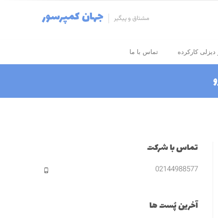
جهان کمپرسور
مشتاق و پیگیر
دیزلی کارکرده
تماس با ما
و
تماس با شرکت
02144988577
آخرین پُست ها