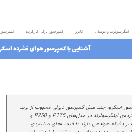
اینگرسولرند و دوسان
کایزر
کمپرسور برقی کارکرده
کمپرسور 
آشنایی با کمپرسور هوای فشرده اسکر
و در بازار کمپرسور اسکرو، چند مدل کمپرسور دیزلی محبوب از برند
اینگرسولرند را قیمت گرفتیم. کمپرسورهای کارکرده‌ی اینگرسولرند در مدل‌های P175 و P250 و
ب ۵ متر، ۷ متر و ۱۱ مترمکعب بر دقیقه هوادهی دارند با قیمت‌های میلیاردی